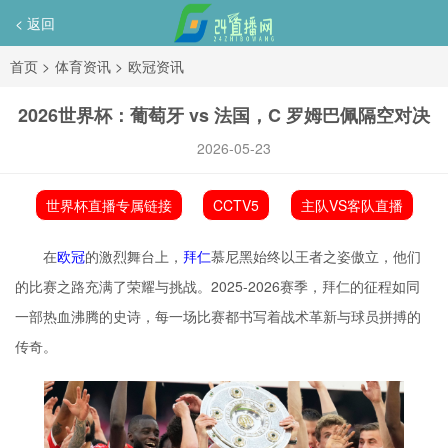
< 返回
首页
>
体育资讯
>
欧冠资讯
2026世界杯：葡萄牙 vs 法国，C 罗姆巴佩隔空对决
2026-05-23
世界杯直播专属链接
CCTV5
主队VS客队直播
在
欧冠
的激烈舞台上，
拜仁
慕尼黑始终以王者之姿傲立，他们
的比赛之路充满了荣耀与挑战。2025-2026赛季，拜仁的征程如同
一部热血沸腾的史诗，每一场比赛都书写着战术革新与球员拼搏的
传奇。