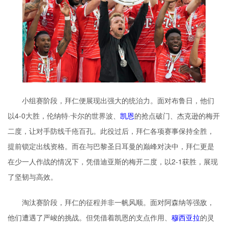
小组赛阶段，拜仁便展现出强大的统治力。面对布鲁日，他们
以4-0大胜，伦纳特·卡尔的世界波、
凯恩
的抢点破门、杰克逊的梅开
二度，让对手防线千疮百孔。此役过后，拜仁各项赛事保持全胜，
提前锁定出线资格。而在与巴黎圣日耳曼的巅峰对决中，拜仁更是
在少一人作战的情况下，凭借迪亚斯的梅开二度，以2-1获胜，展现
了坚韧与高效。
淘汰赛阶段，拜仁的征程并非一帆风顺。面对阿森纳等强敌，
他们遭遇了严峻的挑战。但凭借着凯恩的支点作用、
穆西亚拉
的灵