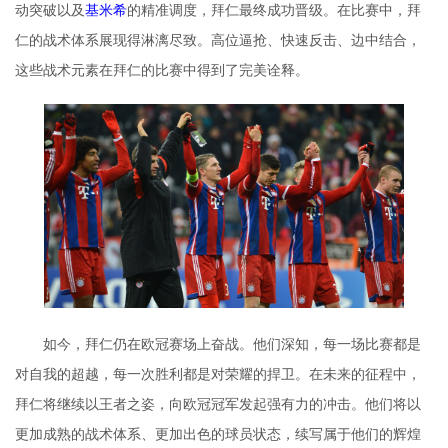
动突破以及
基米希
的精准调度，拜仁最终成功晋级。在比赛中，拜
仁的战术体系展现得淋漓尽致。高位逼抢、快速反击、边中结合，
这些战术元素在拜仁的比赛中得到了完美诠释。
如今，拜仁仍在欧冠赛场上奋战。他们深知，每一场比赛都是
对自我的超越，每一次胜利都是对荣耀的捍卫。在未来的征程中，
拜仁将继续以王者之姿，向欧冠冠军发起强有力的冲击。他们将以
更加成熟的战术体系、更加出色的球员状态，续写属于他们的辉煌