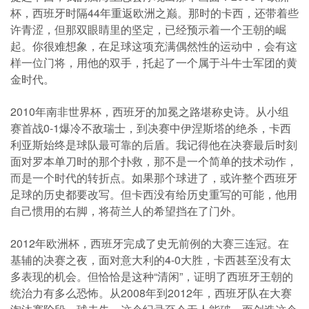
杯，西班牙时隔44年重返欧洲之巅。那时的卡西，还带着些
许青涩，但那双眼睛里的坚定，已经预示着一个王朝的崛
起。你很难想象，在足球这项充满偶然性的运动中，会有这
样一位门将，用他的双手，托起了一个属于斗牛士军团的黄
金时代。
2010年南非世界杯，西班牙的加冕之路堪称史诗。从小组
赛首战0-1爆冷不敌瑞士，到决赛中伊涅斯塔的绝杀，卡西
利亚斯始终是球队最可靠的后盾。我记得他在决赛最后时刻
面对罗本单刀时的那个扑救，那不是一个简单的技术动作，
而是一个时代的转折点。如果那个球进了，或许整个西班牙
足球的历史都要改写。但卡西没有给历史重写的可能，他用
自己惯用的右脚，将荷兰人的希望挡在了门外。
2012年欧洲杯，西班牙完成了史无前例的大赛三连冠。在
基辅的决赛之夜，面对意大利的4-0大胜，卡西甚至没有太
多表现的机会。但恰恰是这种“清闲”，证明了西班牙王朝的
统治力有多么恐怖。从2008年到2012年，西班牙队在大赛