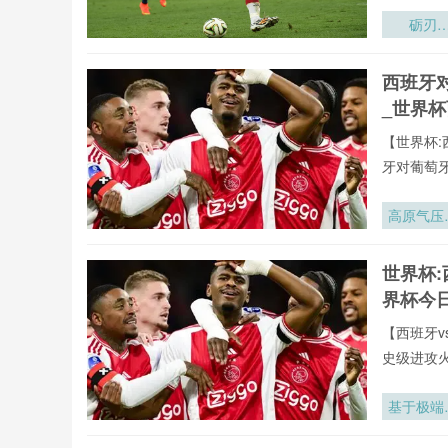
砺刃
·2026：
训炉火淬
西班牙
的战场锋
_世界
【世界杯:
牙对葡萄
高原气压
度下202
年墨西哥
世界杯:
赛区足球
界杯今
气压力分
适配策略
【西班牙v
究
史级进攻
基于极端
旋场景的