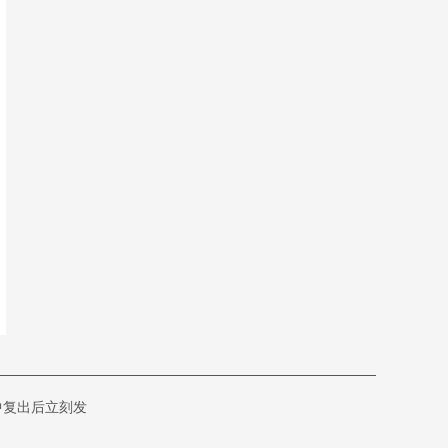
中复出后立刻发