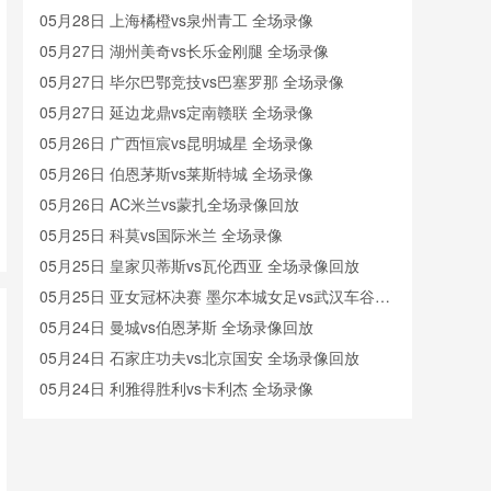
05月28日 上海橘橙vs泉州青工 全场录像
05月27日 湖州美奇vs长乐金刚腿 全场录像
05月27日 毕尔巴鄂竞技vs巴塞罗那 全场录像
05月27日 延边龙鼎vs定南赣联 全场录像
05月26日 广西恒宸vs昆明城星 全场录像
05月26日 伯恩茅斯vs莱斯特城 全场录像
05月26日 AC米兰vs蒙扎全场录像回放
05月25日 科莫vs国际米兰 全场录像
05月25日 皇家贝蒂斯vs瓦伦西亚 全场录像回放
05月25日 亚女冠杯决赛 墨尔本城女足vs武汉车谷江
大女足 全场录像
05月24日 曼城vs伯恩茅斯 全场录像回放
05月24日 石家庄功夫vs北京国安 全场录像回放
05月24日 利雅得胜利vs卡利杰 全场录像
05月23日 苏州东吴vs上海海港 全场录像
05月23日 辽宁铁人vs青岛海牛 全场录像回放
05月23日 亚女冠杯半决赛 现代制铁女足vs墨尔本城