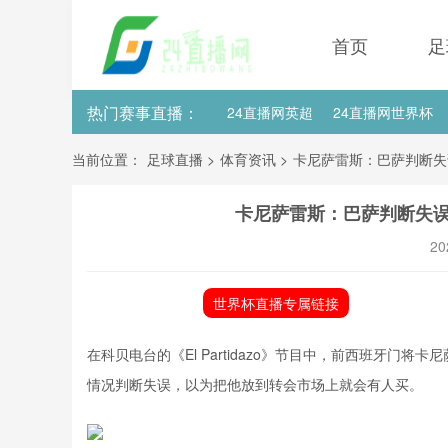
首页
足
热门赛事直播：
24直播网英超
24直播网世界杯
24直播网意甲
24直播网法甲
当前位置：
足球直播
>
体育资讯
>
卡尼萨雷斯：巴萨判断失
卡尼萨雷斯：巴萨判断失
20
世界杯直播专属链接
在科贝电台的《El Partidazo》节目中，前西班牙
情况判断失误，以为把他放到转会市场上就会有人买。