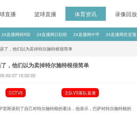
球直播
篮球直播
体育资讯
录像回放
24直播网韩K联
24直播网日职联
24直播网中甲
24直播网世亚预
24直播网西甲
24直播网德甲
24直播网欧冠
24直播网中超
误了，他们以为卖掉特尔施特根很简单
误了，他们以为卖掉特尔施特根很简单
26-02-07 15:02:02
CCTV5
主队VS客队直播
门将卡尼萨雷斯谈到了自己对特尔施特根的看法，他表示，巴萨对特尔施特根的