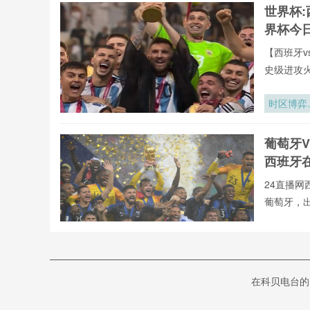
阿密世界
世界杯:
赛区航空
界杯今
急系统韧
评价与架
【西班牙v
调优策
史级进攻
时区博弈
世界杯背
的隐形时
葡萄牙V
战场
西班牙
24直播网
葡萄牙，
加勒比足
的绞刑架
2026世
葡萄牙
杯中北美
在科贝电台的
VS西
张门票