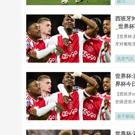
砺刃
·2026：
训炉火淬
西班牙
的战场锋
_世界
【世界杯:
牙对葡萄
播。用户
据、战术
高原气压
验,不错过
度下2026
年墨西哥
世界杯:
赛区足球
界杯今
气压力分
适配策略
【西班牙v
究
史级进攻
全年呈现
牙vs葡萄
基于极端
罗全球重要
旋场景的
有直播均
阿密世界
世界杯:
直播网专