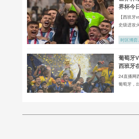
赛区航空
界杯今
急系统韧
评价与架
【西班牙v
调优策略
史级进攻
全年呈现
牙vs葡萄
时区博弈
罗全球重要
世界杯背
有直播均
的隐形时
葡萄牙V
直播网专
战场
西班牙
24直播网
葡萄牙，
不用24直
射手榜、助
加勒比足
直播今日开
的绞刑架
24直播网
2026世界
葡萄牙
萄牙高清
杯中北美
VS西
张门票
西班牙vs