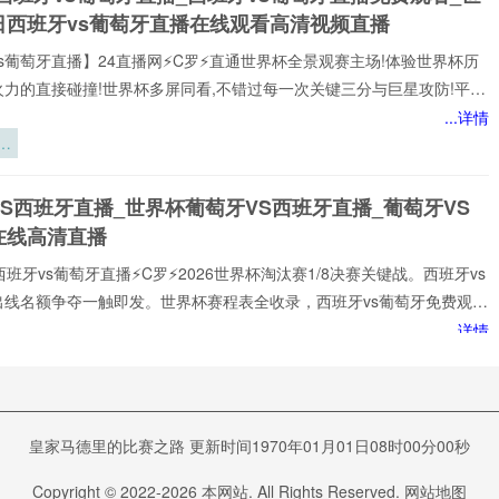
应
日西班牙vs葡萄牙直播在线观看高清视频直播
性
构
s葡萄牙直播】24直播网⚡️C罗⚡️直通世界杯全景观赛主场!体验世界杯历
火力的直接碰撞!世界杯多屏同看,不错过每一次关键三分与巨星攻防!平台
世界杯经典快来24直播网，一起感受西班牙vs葡萄牙精彩比赛吧！西班
...详情
牙世界,尽在掌握!我们倾力打造的一站式西班牙vs葡萄牙直播平台,为您网
：
西班牙vs葡萄牙赛事,包括英超、西班牙vs葡萄牙等多项热门联赛。所
后
以高清品质和稳定流畅的播放呈现,打造沉浸式观赛感受西班牙vs葡萄牙
间
S西班牙直播_世界杯葡萄牙VS西班牙直播_葡萄牙VS
注顶级西班牙vs葡萄牙赛事直播
在线高清直播
西班牙vs葡萄牙直播⚡️C罗⚡️2026世界杯淘汰赛1/8决赛关键战。西班牙vs
出线名额争夺一触即发。世界杯赛程表全收录，西班牙vs葡萄牙免费观看
播网不花钱。1080P高清流畅，中文解说陪你到终场。实时更新积分榜、
...详情
攻榜。来24直播网，西班牙vs葡萄牙直播就在这里！西班牙vs葡萄牙
球
谁在排队等
打!24直播网免费提供2026世界杯小组赛直播。西班牙vs葡萄牙直播由
：
死？
专门提供:西班牙vs葡萄牙直播,西班牙vs葡萄牙免费视频直播,西班牙vs葡
VS西班牙直播_葡萄牙VS西班牙直播在线观看_葡萄牙
在线比赛免
6
班牙实时全场直播入口
皇家马德里的比赛之路 更新时间1970年01月01日08时00分00秒
葡萄牙直播今日开打!24直播网⚡️C罗⚡️免费提供2026世界杯淘汰赛1/8决
Copyright © 2022-
2026
本网站. All Rights Reserved.
网站地图