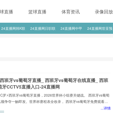
球直播
篮球直播
体育资讯
录像回放
24直播网韩K联
24直播网日职联
24直播网中甲
24直播网世亚预
24直播网西甲
24直播网德甲
24直播网欧冠
24直播网中超
 西班牙vs葡萄牙直播_ 西班牙vs葡萄牙在线直播_ 西班
萄牙CCTV5直播入口-24直播网
⚡️C罗⚡️西班牙vs葡萄牙直播，2026世界杯小组赛关键战。 西班牙vs葡萄
名额争夺一触即发。世界杯赛程表全收录， 西班牙vs葡萄牙免费观看不
网不花钱。1080P高清流畅，中文解说陪你到终场。实时更新积分榜、射
...详情
榜。来24直播网， 西班牙vs葡萄牙直播就在这里！