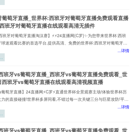
驻
炼
对葡萄牙直播_世界杯:西班牙对葡萄牙直播免费观看直播
刃
杯西班牙对葡萄牙直播在线观看高清无插件
西班牙对葡萄牙直播淘汰赛】⚡⚡24直播网{C罗}✨为您带来世界杯:西班
牙球迷观看比赛的首选平台,提供高清、免费的世界杯:西班牙对葡萄牙直
可以轻松观看世界杯:西班牙对葡萄牙顶级球队的激烈对决,提供即时数
...详情
分析、球员评分，还提供精选的进球集锦,享受无插件、无广告的观赛体
梯
每个精彩瞬间。
三
西班牙vs葡萄牙直播_西班牙vs葡萄牙直播免费观看_世
充
日西班牙vs葡萄牙直播在线观看高清视频直播
区
研
s葡萄牙直播】24直播网⚡️C罗⚡️直通世界杯全景观赛主场!体验世界杯历
火力的直接碰撞!世界杯多屏同看,不错过每一次关键三分与巨星攻防!平台
世界杯经典快来24直播网，一起感受西班牙vs葡萄牙精彩比赛吧！西班
...详情
牙世界,尽在掌握!我们倾力打造的一站式西班牙vs葡萄牙直播平台,为您网
气
西班牙vs葡萄牙赛事,包括英超、西班牙vs葡萄牙等多项热门联赛。所
迈
以高清品质和稳定流畅的播放呈现,打造沉浸式观赛感受西班牙vs葡萄牙
杯
西班牙vs葡萄牙直播_西班牙vs葡萄牙直播免费观看_世
注顶级西班牙vs葡萄牙赛事直播