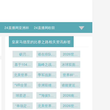
24直播网亚洲杯
24直播网欧联
皇家马德里的比赛之路相关资讯标签
砺刃
谁在排队等
2026世界
·2026：驻
死？
杯技术革
训炉火淬炼
基于104场
巅峰之战一
新：鹰眼系
冰球双面战
的战场锋刃
实战数据的
触即发
统精度校准
场：多伦多
半自动越位
北美世界杯
季军战新规
与实战应用
世界杯“门
NHL场馆
技术触发频
扩军：1/16
暗藏变数：
神对决”：
60分钟冰
深度解读
率演化图谱
决赛如何重
“VR全景世
美加墨世界
非洲双雄逐
面极速变形
马丁内斯与
谁能更近一
塑电视广告
界杯：零距
（2026世
鹿：塞内加
杯的“开球
库尔图瓦
实录
步？
离沉浸绿茵
投放格局
球星进校
界杯）
尔与摩洛哥
**海拔538
密码”
2026南美
园！美加墨
米的空气动
世预赛18
“单场定生
中小学刮
北美世界杯
力学：
轮：老将体
2026世界