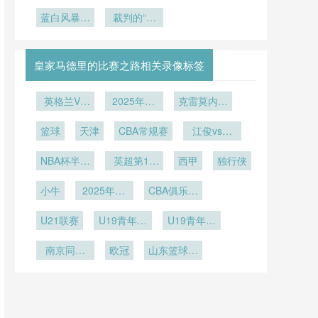
死 vs 双回
起“世界杯
冠军球队8
BBVA球场
能极限的持
杯球迷狂欢
合博弈：北
蓝白风暴横
旋风”
如何重塑世
战体能分配
裁判的“最
区覆盖16
久战
美世界杯附
扫美利坚：
界杯足球的
策略模型解
后一眼”还
座城市
加赛赛制公
2026世界
剩多少分
抛物线**
析
杯阿根廷球
平性再审
量？
皇家马德里的比赛之路相关录像标签
迷远征纪实
视”
英格兰VS
2025年12
克雷莫内塞
加纳英格兰
月27日
vs那不勒斯
篮球
VS加纳直
天津
CBA常规赛
江俊vs大
播
卫-吉尔伯
NBA杯半决
英超第16
西甲
特
独行侠
赛
轮
小牛
2025年12
CBA俱乐部
月5日
杯南宁赛区
U21联赛
U19青年篮
U19青年篮
球联赛
球联赛小组
南京同曦
欧冠
山东篮球联
赛第6轮
U19
赛