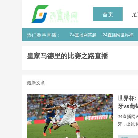
首页
足
热门赛事直播：
24直播网英超
24直播网世界杯
24直播网意甲
24直播网法甲
皇家马德里的比赛之路直播
最新文章
世界杯:
牙vs葡
24直播网
牙，出线
用24直播
手榜、助攻