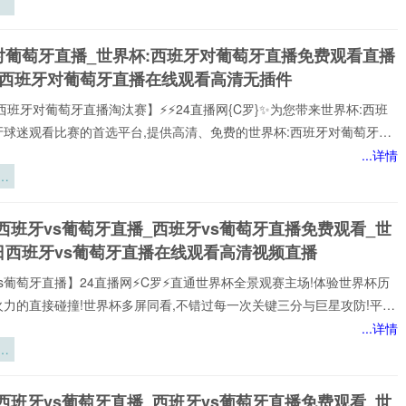
驻
炼
对葡萄牙直播_世界杯:西班牙对葡萄牙直播免费观看直播
刃
杯西班牙对葡萄牙直播在线观看高清无插件
西班牙对葡萄牙直播淘汰赛】⚡⚡24直播网{C罗}✨为您带来世界杯:西班
牙球迷观看比赛的首选平台,提供高清、免费的世界杯:西班牙对葡萄牙直
可以轻松观看世界杯:西班牙对葡萄牙顶级球队的激烈对决,提供即时数
...详情
分析、球员评分，还提供精选的进球集锦,享受无插件、无广告的观赛体
梯
每个精彩瞬间。
三
西班牙vs葡萄牙直播_西班牙vs葡萄牙直播免费观看_世
充
日西班牙vs葡萄牙直播在线观看高清视频直播
区
研
s葡萄牙直播】24直播网⚡️C罗⚡️直通世界杯全景观赛主场!体验世界杯历
火力的直接碰撞!世界杯多屏同看,不错过每一次关键三分与巨星攻防!平台
世界杯经典快来24直播网，一起感受西班牙vs葡萄牙精彩比赛吧！西班
...详情
牙世界,尽在掌握!我们倾力打造的一站式西班牙vs葡萄牙直播平台,为您网
气
西班牙vs葡萄牙赛事,包括英超、西班牙vs葡萄牙等多项热门联赛。所
迈
以高清品质和稳定流畅的播放呈现,打造沉浸式观赛感受西班牙vs葡萄牙
杯
西班牙vs葡萄牙直播_西班牙vs葡萄牙直播免费观看_世
注顶级西班牙vs葡萄牙赛事直播