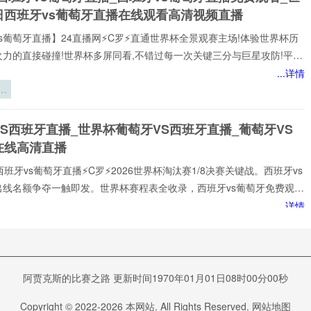
应
日西班牙vs葡萄牙直播在线观看高清视频直播
性
构
s葡萄牙直播】24直播网⚡️C罗⚡️直通世界杯全景观赛主场!体验世界杯历
火力的直接碰撞!世界杯多屏同看,不错过每一次关键三分与巨星攻防!平台
世界杯经典快来24直播网，一起感受西班牙vs葡萄牙精彩比赛吧！西班
...详情
牙世界,尽在掌握!我们倾力打造的一站式西班牙vs葡萄牙直播平台,为您网
：
西班牙vs葡萄牙赛事,包括英超、西班牙vs葡萄牙等多项热门联赛。所
后
以高清品质和稳定流畅的播放呈现,打造沉浸式观赛感受西班牙vs葡萄牙
间
S西班牙直播_世界杯葡萄牙VS西班牙直播_葡萄牙VS
注顶级西班牙vs葡萄牙赛事直播
在线高清直播
西班牙vs葡萄牙直播⚡️C罗⚡️2026世界杯淘汰赛1/8决赛关键战。西班牙vs
出线名额争夺一触即发。世界杯赛程表全收录，西班牙vs葡萄牙免费观看
播网不花钱。1080P高清流畅，中文解说陪你到终场。实时更新积分榜、
...详情
攻榜。来24直播网，西班牙vs葡萄牙直播就在这里！西班牙vs葡萄牙
球
谁在排队等
打!24直播网免费提供2026世界杯小组赛直播。西班牙vs葡萄牙直播由
：
死？
专门提供:西班牙vs葡萄牙直播,西班牙vs葡萄牙免费视频直播,西班牙vs葡
VS西班牙直播_葡萄牙VS西班牙直播在线观看_葡萄牙
在线比赛免
6
班牙实时全场直播入口
阿贾克斯的比赛之路 更新时间1970年01月01日08时00分00秒
葡萄牙直播今日开打!24直播网⚡️C罗⚡️免费提供2026世界杯淘汰赛1/8决
Copyright © 2022-
2026
本网站. All Rights Reserved.
网站地图