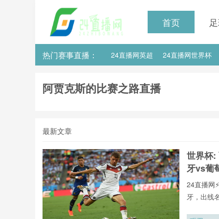
首页
足
热门赛事直播：
24直播网英超
24直播网世界杯
24直播网意甲
24直播网法甲
阿贾克斯的比赛之路直播
最新文章
世界杯:
牙vs葡
24直播网
牙，出线
用24直播
手榜、助攻