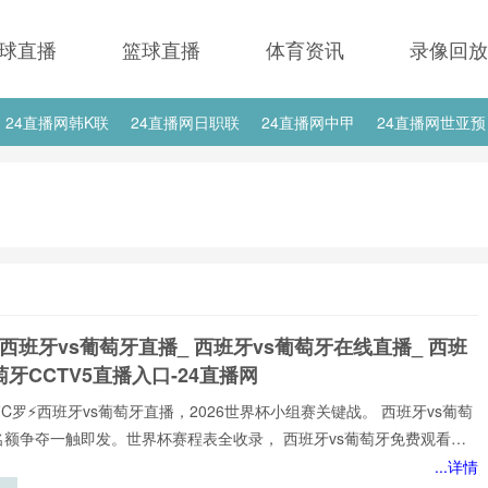
球直播
篮球直播
体育资讯
录像回放
24直播网韩K联
24直播网日职联
24直播网中甲
24直播网世亚预
24直播网西甲
24直播网德甲
24直播网欧冠
24直播网中超
 西班牙vs葡萄牙直播_ 西班牙vs葡萄牙在线直播_ 西班
萄牙CCTV5直播入口-24直播网
⚡️C罗⚡️西班牙vs葡萄牙直播，2026世界杯小组赛关键战。 西班牙vs葡萄
名额争夺一触即发。世界杯赛程表全收录， 西班牙vs葡萄牙免费观看不
网不花钱。1080P高清流畅，中文解说陪你到终场。实时更新积分榜、射
...详情
榜。来24直播网， 西班牙vs葡萄牙直播就在这里！