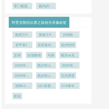
对点球大战
球队在非洲
各大洲足联
杯场地探
美世界杯附
杯场外斗
战术布局的
零门槛观赛
9席中的占
投票博弈全
秘：BBVA
裁判的“最
加赛赛制公
艳：球迷奇
比预测：北
活动汇聚百
隐性冲击
球场538米
后一眼”还
揭秘
装异服成社
平性再审
美世界杯前
万热情球迷
海拔如何改
剩多少分
交媒体新焦
视”
瞻
变足球飞行
量？
点
阿贾克斯的比赛之路相关录像标签
轨迹？
新西兰VS
英格兰VS
沙特联第
埃及直播新
加纳英格兰
11轮
西兰VS埃
意甲第17
克雷莫内塞
VS加纳直
杭州经纬
及在线直播
轮
vs那不勒斯
播
足球
全场集锦
马刺
都灵vs克雷
莫内塞
2025年12
凯尔特人vs
2025年12
月12日
雄鹿
月9日
2025年12
凯尔特人vs
瓦伦西亚
月8日
猛龙
浙BA小组
U21联赛决
U19青年篮
赛B组第17
赛第5轮
球联赛小组
欧冠
轮
赛第6轮