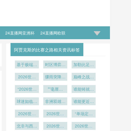
24直播网亚洲杯
24直播网欧联
阿贾克斯的比赛之路相关资讯标签
基于极端气
时区博弈：
加勒比足球
旋场景的迈
世界杯背后
的绞刑架：
阿密世界杯
2026世界
的隐形时间
骤雨突降！
巅峰之战一
2026世界
赛区航空应
杯技术革
亚特兰
战场
杯中北美6
触即发
急系统韧性
新：鹰眼系
“2026世界
大“活动穹
**毫厘之
谁能铸就终
张门票
评价与架构
统精度校准
杯背景下
间：半自动
顶”首次闭
极防线？
与实战应用
球迷如临赛
BC Place
调优策略
越位系统如
非洲双雄逐
合
谁能更近一
穹顶开合节
深度解读
场”
何锁定瞬间
鹿：塞内加
步？
奏的战术价
2026世界
尔与摩洛哥
的“越线”时
2026世界
“单场定生
值再评估”
杯加时赛增
杯扩军名额
刻**
死 vs 双回
补换人规则
北非与西非
分配内幕：
2026世界
合博弈：北
2026世界