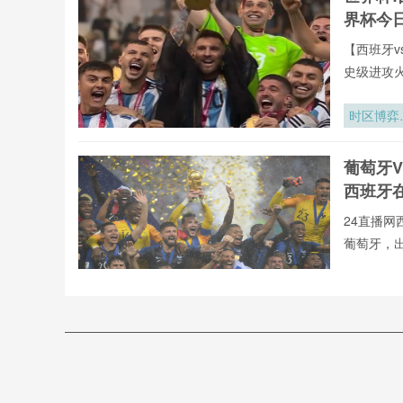
赛区航空
界杯今
急系统韧
评价与架
【西班牙v
调优策略
史级进攻
全年呈现
牙vs葡萄
时区博弈
罗全球重要
世界杯背
有直播均
的隐形时
葡萄牙V
直播网专
战场
西班牙
24直播网
葡萄牙，
不用24直
射手榜、助
加勒比足
直播今日开
的绞刑架
24直播网
2026世界
葡萄牙
萄牙高清
杯中北美
VS西
张门票
西班牙vs