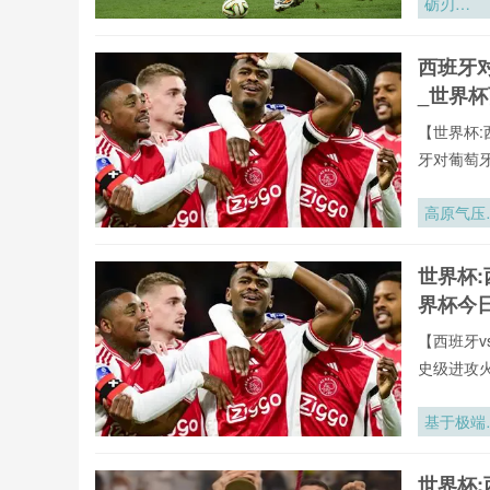
砺刃
·2026：
训炉火淬
西班牙
的战场锋
_世界
【世界杯:
牙对葡萄
播。用户
据、战术
高原气压
验,不错过
度下2026
年墨西哥
世界杯:
赛区足球
界杯今
气压力分
适配策略
【西班牙v
究
史级进攻
全年呈现
牙vs葡萄
基于极端
罗全球重要
旋场景的
有直播均
阿密世界
世界杯:
直播网专